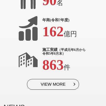
90
名
年商(令和7年度)
162
億円
施工実績
（平成元年6月から
令和5年8月末）
863
件
VIEW MORE