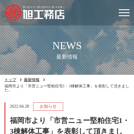
トップ
会社案内
最新情報
事業内容
トップ
最新情報
施工実績
福岡市より「市営ニュー堅粕住宅1・3棟解体工事」を表彰して頂きまし
た。
数字で見るあさひ
2022.04.28
お知らせ
最新情報
福岡市より「市営ニュー堅粕住宅1・
3棟解体工事」を表彰して頂きまし