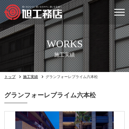
トップ
会社案内
施工実績
事業内容
トップ
施工実績
グランフォーレプライム六本松
施工実績
グランフォーレプライム六本松
数字で見るあさひ
最新情報